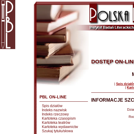
DOSTĘP ON-LIN
|
Spis dział
|
Kart
PBL ON-LINE
INFORMACJE SZC
Spis działów
Dział
Indeks nazwisk
Indeks rzeczowy
Rod
Kartoteka czasopism
Kartoteka teatrów
Kartoteka wydawnictw
Szukaj tytułu/słowa