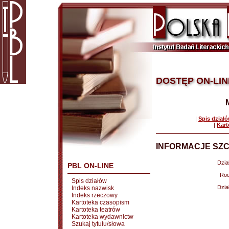
DOSTĘP ON-LIN
|
Spis dział
|
Kart
INFORMACJE SZC
Dział
PBL ON-LINE
Rod
Spis działów
Dział
Indeks nazwisk
Indeks rzeczowy
Kartoteka czasopism
Kartoteka teatrów
Kartoteka wydawnictw
Szukaj tytułu/słowa