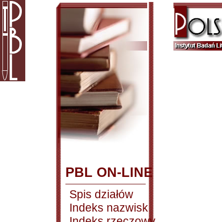
PBL ON-LINE
Spis działów
Indeks nazwisk
Indeks rzeczowy