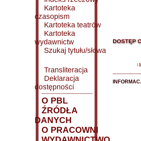
Kartoteka
czasopism
Kartoteka teatrów
Kartoteka
wydawnictw
DOSTĘP O
Szukaj tytułu/słowa
|
S
Transliteracja
Deklaracja
INFORMACJ
dostępności
O PBL
ŹRÓDŁA
DANYCH
O PRACOWNI
WYDAWNICTWO