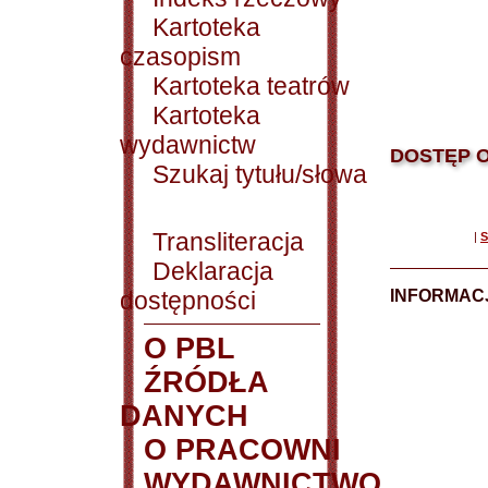
Kartoteka
czasopism
Kartoteka teatrów
Kartoteka
wydawnictw
DOSTĘP O
Szukaj tytułu/słowa
Transliteracja
|
S
Deklaracja
dostępności
INFORMACJ
O PBL
ŹRÓDŁA
DANYCH
O PRACOWNI
WYDAWNICTWO