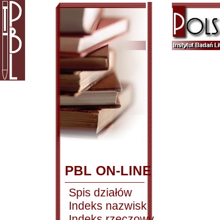
PBL ON-LINE
Spis działów
Indeks nazwisk
Indeks rzeczowy