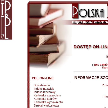
DOSTĘP ON-LIN
|
Spis dział
|
Kart
INFORMACJE SZC
PBL ON-LINE
Spis działów
Dział
Indeks nazwisk
Indeks rzeczowy
Kartoteka czasopism
Rod
Kartoteka teatrów
Kartoteka wydawnictw
Szukaj tytułu/słowa