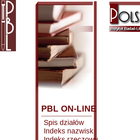
PBL ON-LINE
Spis działów
Indeks nazwisk
Indeks rzeczowy