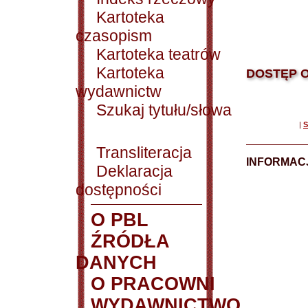
Kartoteka
czasopism
Kartoteka teatrów
Kartoteka
DOSTĘP O
wydawnictw
Szukaj tytułu/słowa
|
S
Transliteracja
INFORMACJ
Deklaracja
dostępności
O PBL
ŹRÓDŁA
DANYCH
O PRACOWNI
WYDAWNICTWO