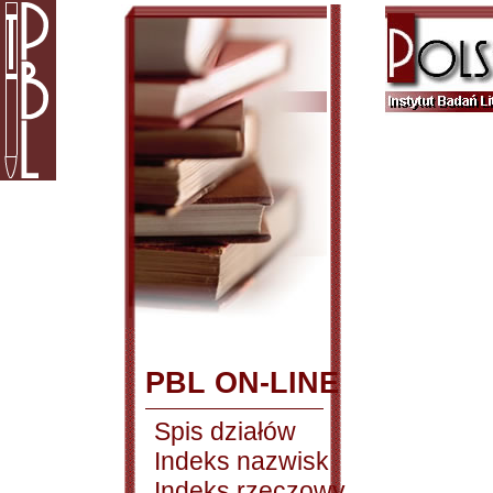
PBL ON-LINE
Spis działów
Indeks nazwisk
Indeks rzeczowy