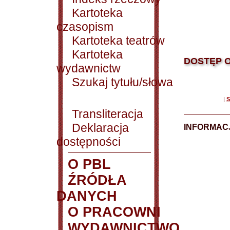
Kartoteka
czasopism
Kartoteka teatrów
Kartoteka
DOSTĘP O
wydawnictw
Szukaj tytułu/słowa
|
S
Transliteracja
Deklaracja
INFORMACJ
dostępności
O PBL
ŹRÓDŁA
DANYCH
O PRACOWNI
WYDAWNICTWO