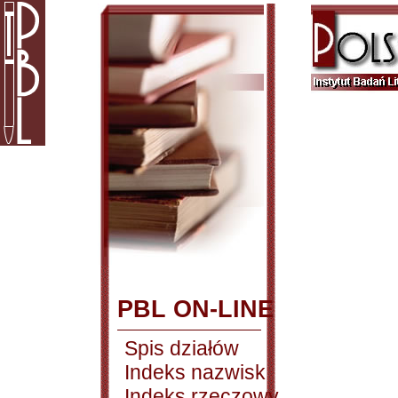
PBL ON-LINE
Spis działów
Indeks nazwisk
Indeks rzeczowy