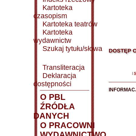
Kartoteka
czasopism
Kartoteka teatrów
Kartoteka
wydawnictw
Szukaj tytułu/słowa
DOSTĘP O
Transliteracja
|
S
Deklaracja
dostępności
INFORMACJ
O PBL
ŹRÓDŁA
DANYCH
O PRACOWNI
WYDAWNICTWO