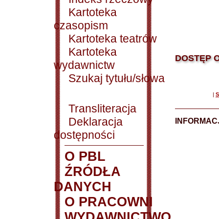
Kartoteka
czasopism
Kartoteka teatrów
Kartoteka
DOSTĘP O
wydawnictw
Szukaj tytułu/słowa
|
S
Transliteracja
Deklaracja
INFORMACJ
dostępności
O PBL
ŹRÓDŁA
DANYCH
O PRACOWNI
WYDAWNICTWO