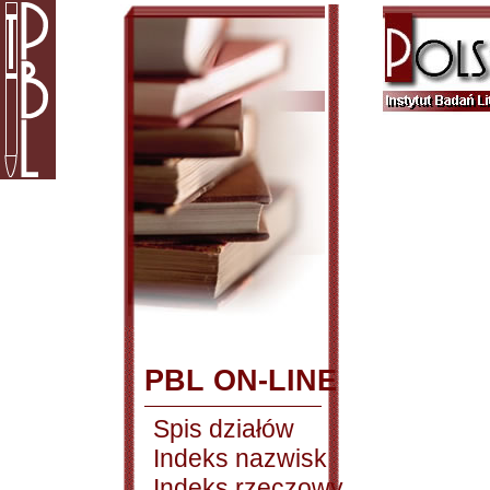
PBL ON-LINE
Spis działów
Indeks nazwisk
Indeks rzeczowy