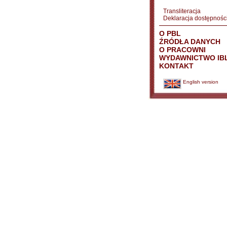
Transliteracja
Deklaracja dostępnośc
O PBL
ŹRÓDŁA DANYCH
O PRACOWNI
WYDAWNICTWO IB
KONTAKT
English version