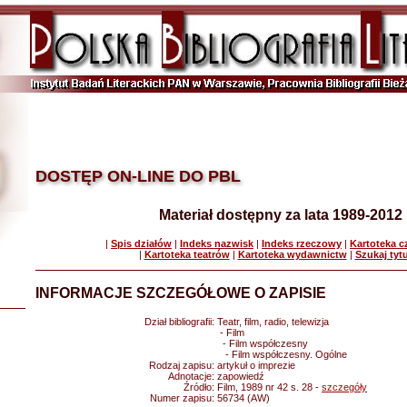
DOSTĘP ON-LINE DO PBL
Materiał dostępny za lata 1989-2012
|
Spis działów
|
Indeks nazwisk
|
Indeks rzeczowy
|
Kartoteka 
|
Kartoteka teatrów
|
Kartoteka wydawnictw
|
Szukaj tyt
INFORMACJE SZCZEGÓŁOWE O ZAPISIE
Dział bibliografii:
Teatr, film, radio, telewizja
- Film
- Film współczesny
- Film współczesny. Ogólne
Rodzaj zapisu:
artykuł o imprezie
Adnotacje:
zapowiedź
Źródło:
Film, 1989 nr 42 s. 28 -
szczegóły
Numer zapisu:
56734 (AW)