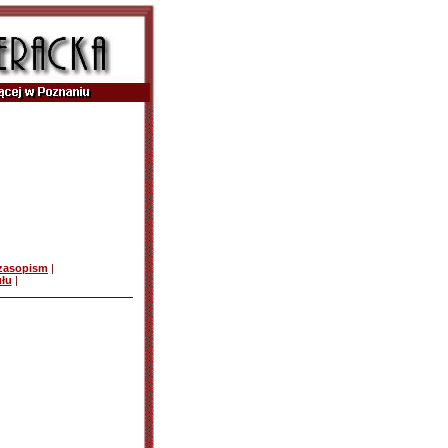
czasopism
|
ułu
|