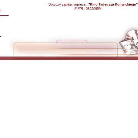
Dotyczy zapisu:
impreza.:
"Kino Tadeusza Konwickiego" -
[1989] -
szczegóły
i
L