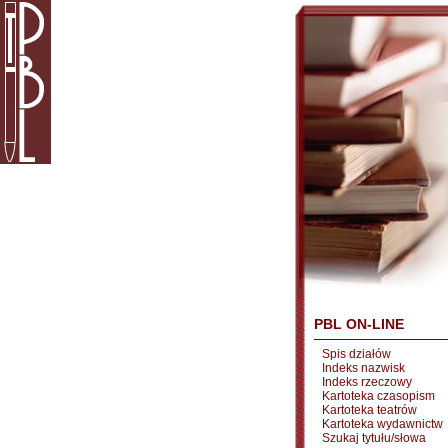
PBL ON-LINE
Spis działów
Indeks nazwisk
Indeks rzeczowy
Kartoteka czasopism
Kartoteka teatrów
Kartoteka wydawnictw
Szukaj tytułu/słowa