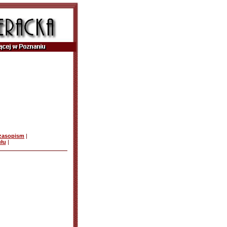
czasopism
|
ułu
|