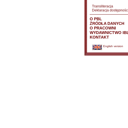
Transliteracja
Deklaracja dostępnośc
O PBL
ŹRÓDŁA DANYCH
O PRACOWNI
WYDAWNICTWO IB
KONTAKT
English version