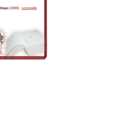
diego
[1999] -
szczegóły