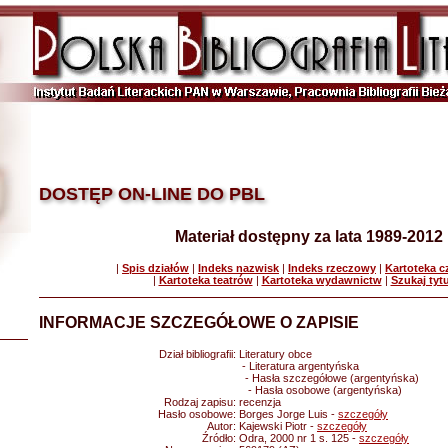
DOSTĘP ON-LINE DO PBL
Materiał dostępny za lata 1989-2012
|
Spis działów
|
Indeks nazwisk
|
Indeks rzeczowy
|
Kartoteka 
|
Kartoteka teatrów
|
Kartoteka wydawnictw
|
Szukaj tyt
INFORMACJE SZCZEGÓŁOWE O ZAPISIE
Dział bibliografii:
Literatury obce
- Literatura argentyńska
- Hasła szczegółowe (argentyńska)
- Hasła osobowe (argentyńska)
Rodzaj zapisu:
recenzja
Hasło osobowe:
Borges Jorge Luis -
szczegóły
Autor:
Kajewski Piotr -
szczegóły
Źródło:
Odra, 2000 nr 1 s. 125 -
szczegóły