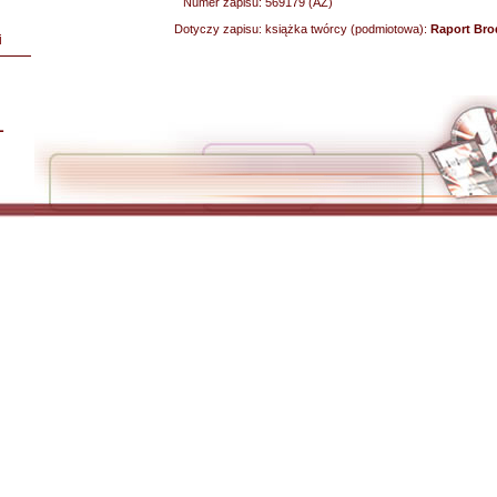
Numer zapisu:
569179 (AZ)
Dotyczy zapisu:
książka twórcy (podmiotowa):
Raport Bro
i
L