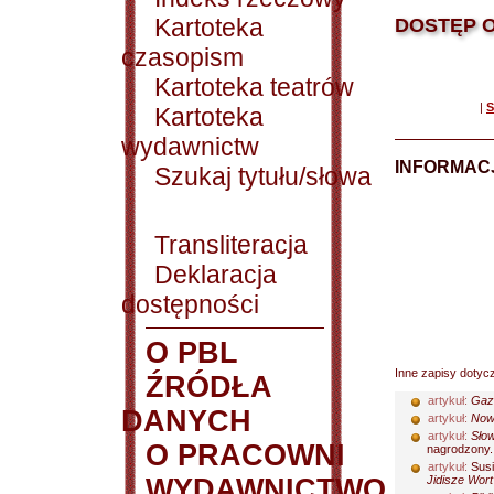
Kartoteka
DOSTĘP O
czasopism
Kartoteka teatrów
|
S
Kartoteka
wydawnictw
INFORMACJ
Szukaj tytułu/słowa
Transliteracja
Deklaracja
dostępności
O PBL
Inne zapisy dotyc
ŹRÓDŁA
artykuł:
Gaz
DANYCH
artykuł:
Nowe
artykuł:
Słow
O PRACOWNI
nagrodzony..
artykuł:
Susi
WYDAWNICTWO
Jidisze Wort