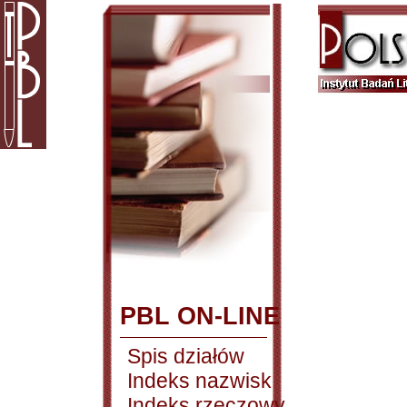
PBL ON-LINE
Spis działów
Indeks nazwisk
Indeks rzeczowy