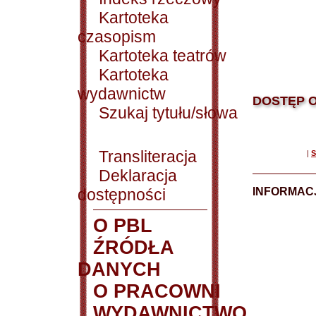
Kartoteka
czasopism
Kartoteka teatrów
Kartoteka
wydawnictw
DOSTĘP O
Szukaj tytułu/słowa
Transliteracja
|
S
Deklaracja
dostępności
INFORMACJ
O PBL
ŹRÓDŁA
DANYCH
O PRACOWNI
WYDAWNICTWO