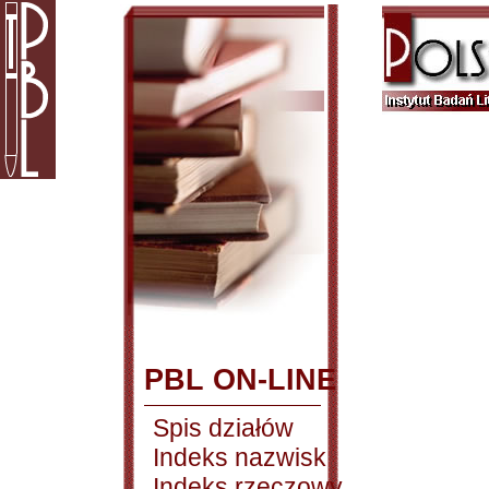
PBL ON-LINE
Spis działów
Indeks nazwisk
Indeks rzeczowy