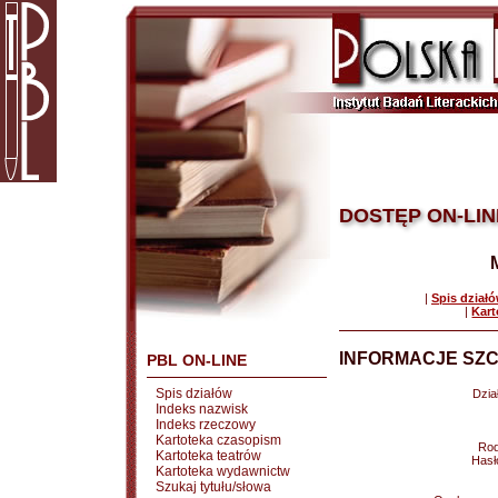
DOSTĘP ON-LIN
|
Spis dział
|
Kart
INFORMACJE SZC
PBL ON-LINE
Spis działów
Dział
Indeks nazwisk
Indeks rzeczowy
Kartoteka czasopism
Rod
Kartoteka teatrów
Hasł
Kartoteka wydawnictw
Szukaj tytułu/słowa