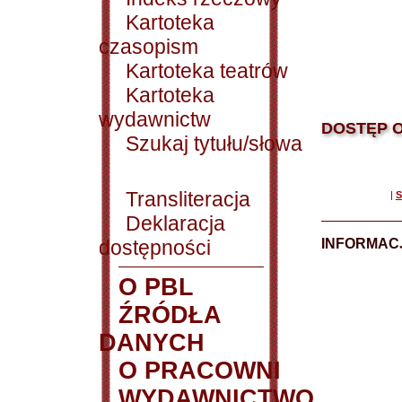
Kartoteka
czasopism
Kartoteka teatrów
Kartoteka
wydawnictw
DOSTĘP O
Szukaj tytułu/słowa
Transliteracja
|
S
Deklaracja
dostępności
INFORMACJ
O PBL
ŹRÓDŁA
DANYCH
O PRACOWNI
WYDAWNICTWO