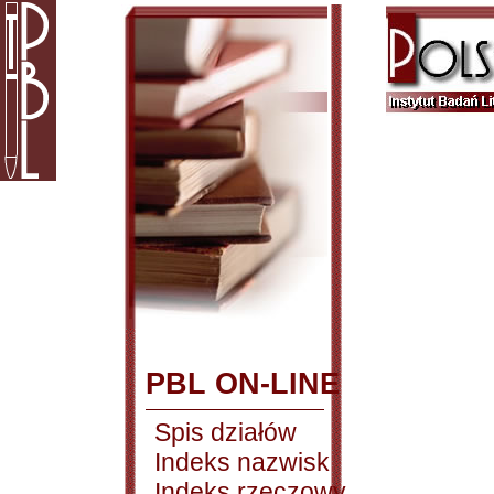
PBL ON-LINE
Spis działów
Indeks nazwisk
Indeks rzeczowy