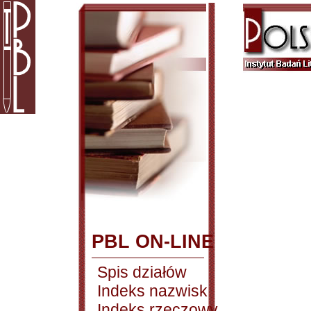
PBL ON-LINE
Spis działów
Indeks nazwisk
Indeks rzeczowy