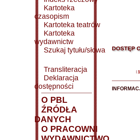
Kartoteka
czasopism
Kartoteka teatrów
Kartoteka
wydawnictw
DOSTĘP O
Szukaj tytułu/słowa
Transliteracja
|
S
Deklaracja
dostępności
INFORMACJ
O PBL
ŹRÓDŁA
DANYCH
O PRACOWNI
WYDAWNICTWO