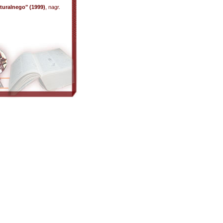
turalnego" (1999)
, nagr.