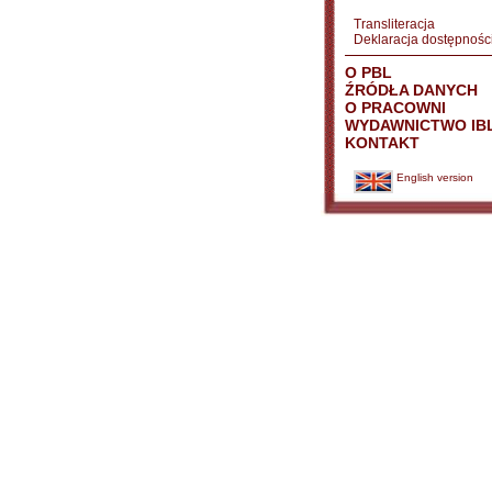
Transliteracja
Deklaracja dostępnośc
O PBL
ŹRÓDŁA DANYCH
O PRACOWNI
WYDAWNICTWO IB
KONTAKT
English version