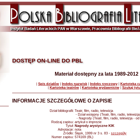
DOSTĘP ON-LINE DO PBL
Materiał dostępny za lata 1989-2012
|
Spis działów
|
Indeks nazwisk
|
Indeks rzeczowy
|
Kartoteka 
|
Kartoteka teatrów
|
Kartoteka wydawnictw
|
Szukaj tyt
INFORMACJE SZCZEGÓŁOWE O ZAPISIE
Dział bibliografii:
Teatr, film, radio, telewizja
- Dział wstępny (Teatr, film, radio, telewizja
- Nagrody (Teatr, film, radio, telewizja - o
Rodzaj zapisu:
artykuł o imprezie
Tytuł:
Nagrody arystyczne KIK
Adnotacje:
nota
Źródło:
Śląsk, 1999 nr 3 s. 83 -
szczegóły
Numer zapisu:
574169 (BL)