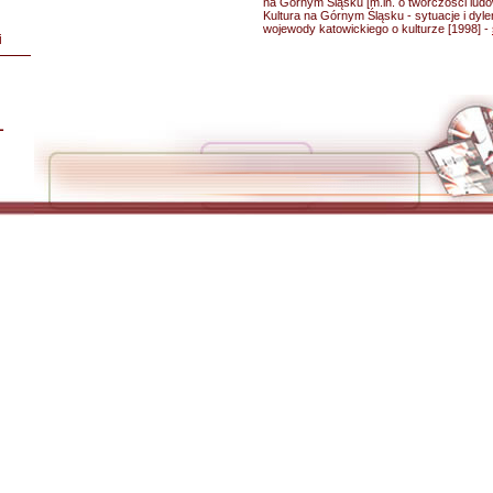
na Górnym Śląsku [m.in. o twórczości ludow
Kultura na Górnym Śląsku - sytuacje i dyle
wojewody katowickiego o kulturze [1998] -
i
L