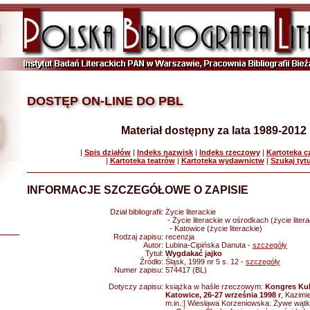
DOSTĘP ON-LINE DO PBL
Materiał dostępny za lata 1989-2012
|
Spis działów
|
Indeks nazwisk
|
Indeks rzeczowy
|
Kartoteka 
|
Kartoteka teatrów
|
Kartoteka wydawnictw
|
Szukaj tyt
INFORMACJE SZCZEGÓŁOWE O ZAPISIE
Dział bibliografii:
Życie literackie
- Życie literackie w ośrodkach (życie litera
- Katowice (życie literackie)
Rodzaj zapisu:
recenzja
Autor:
Lubina-Cipińska Danuta -
szczegóły
Tytuł:
Wygdakać jajko
Źródło:
Śląsk, 1999 nr 5 s. 12 -
szczegóły
Numer zapisu:
574417 (BL)
Dotyczy zapisu:
książka w haśle rzeczowym:
Kongres Kul
Katowice, 26-27 września 1998 r
, Kazimi
m.in.:] Wiesława Korzeniowska: Żywe wątk