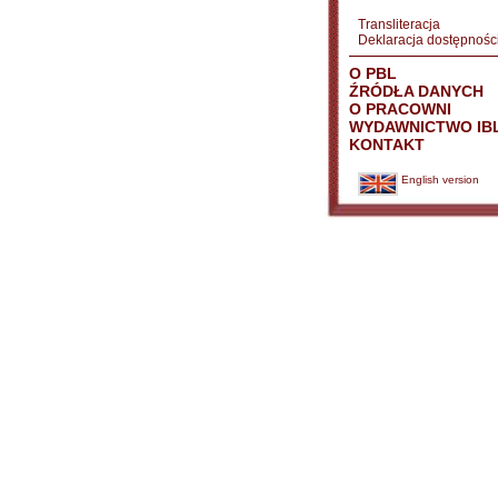
Transliteracja
Deklaracja dostępnośc
O PBL
ŹRÓDŁA DANYCH
O PRACOWNI
WYDAWNICTWO IB
KONTAKT
English version