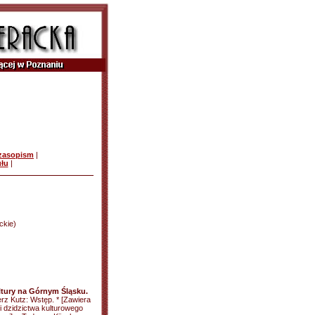
czasopism
|
ułu
|
ckie)
tury na Górnym Śląsku.
erz Kutz: Wstęp. * [Zawiera
i dzidzictwa kulturowego