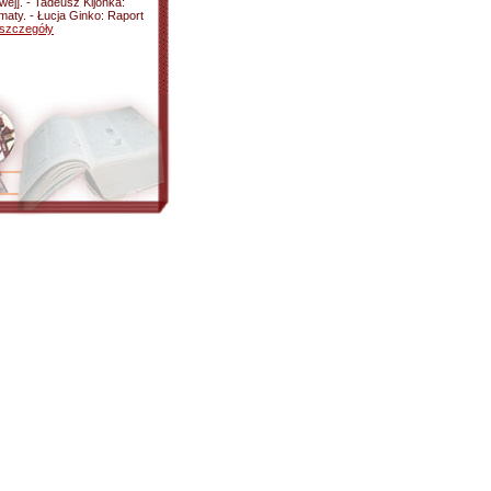
ej]. - Tadeusz Kijonka:
maty. - Łucja Ginko: Raport
szczegóły