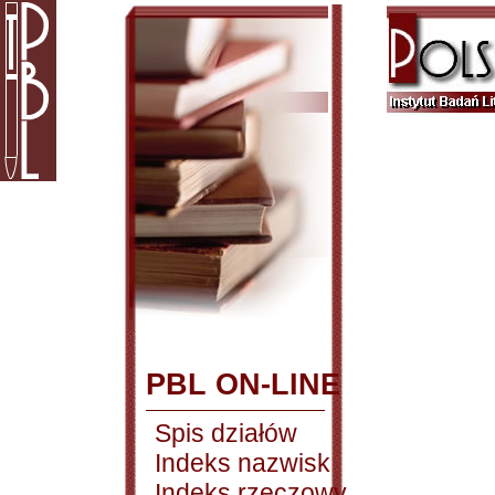
PBL ON-LINE
Spis działów
Indeks nazwisk
Indeks rzeczowy