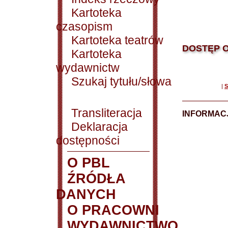
Kartoteka
czasopism
Kartoteka teatrów
DOSTĘP O
Kartoteka
wydawnictw
Szukaj tytułu/słowa
|
S
Transliteracja
INFORMACJ
Deklaracja
dostępności
O PBL
ŹRÓDŁA
DANYCH
O PRACOWNI
WYDAWNICTWO