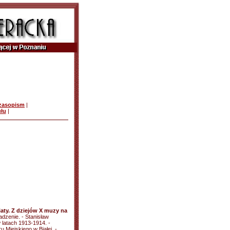
czasopism
|
ułu
|
aty. Z dziejów X muzy na
dzenie. - Stanisław
 latach 1913-1914. -
 Miejskiego w Białej. -