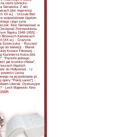
 na ziemi rybnicko-
ta Sieradzka: Z akt
ach [dot. ingerencji
h XX w.]. - Urszula Biel:
ej w województwie śląskim
skiego i jego syna
neczek: Kino Siemianowic w
 Dorównać Pstrowskiemu...
rnym Śląsku 1948-1955]. -
 O filmowych Katowicach
ch [XX w.]. - Grażyna
ma Szewczyka. - Ryszard
ego do telewizji. - Marek
iej Kronice Filmowej. -
g Kazimierza Kutza [dot.
e", "Paciorki jednego
ierć jak kromka chleba",
iuszach śląskich
wic do Hollywood... i z
 powieści Lecha
anego na jej podstawie pt.
j opery "Pokój saren"]. -
- Adam Liberak: Dyskusyjne
o? - Lech Majewski: Kino
zegóły