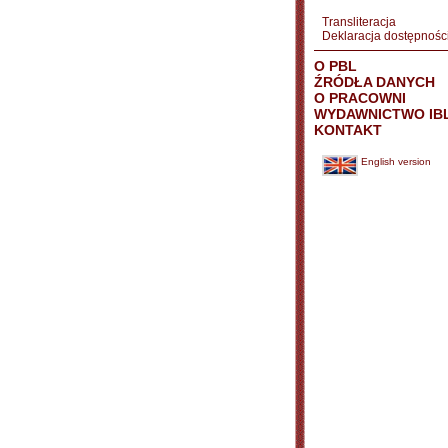
Transliteracja
Deklaracja dostępnośc
O PBL
ŹRÓDŁA DANYCH
O PRACOWNI
WYDAWNICTWO IB
KONTAKT
English version