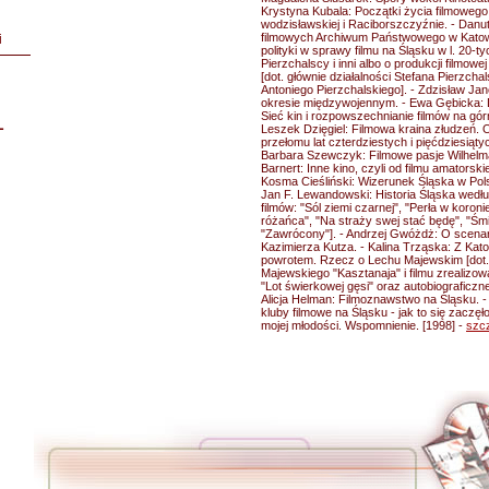
Krystyna Kubala: Początki życia filmowego
wodzisławskiej i Raciborszczyźnie. - Danu
filmowych Archiwum Państwowego w Katowic
i
polityki w sprawy filmu na Śląsku w l. 20-tyc
Pierzchalscy i inni albo o produkcji filmow
[dot. głównie działalności Stefana Pierzchal
Antoniego Pierzchalskiego]. - Zdzisław Ja
okresie międzywojennym. - Ewa Gębicka:
Sieć kin i rozpowszechnianie filmów na gó
L
Leszek Dzięgiel: Filmowa kraina złudzeń.
przełomu lat czterdziestych i pięćdziesiąty
Barbara Szewczyk: Filmowe pasje Wilhel
Barnert: Inne kino, czyli od filmu amatorski
Kosma Cieśliński: Wizerunek Śląska w Polsk
Jan F. Lewandowski: Historia Śląska wedłu
filmów: "Sól ziemi czarnej", "Perła w koroni
różańca", "Na straży swej stać będę", "Śm
"Zawrócony"]. - Andrzej Gwóżdż: O scenar
Kazimierza Kutza. - Kalina Trząska: Z Kato
powrotem. Rzecz o Lechu Majewskim [dot.
Majewskiego "Kasztanaja" i filmu zrealizow
"Lot świerkowej gęsi" oraz autobiograficzne
Alicja Helman: Filmoznawstwo na Śląsku. 
kluby filmowe na Śląsku - jak to się zaczęł
mojej młodości. Wspomnienie. [1998] -
szc