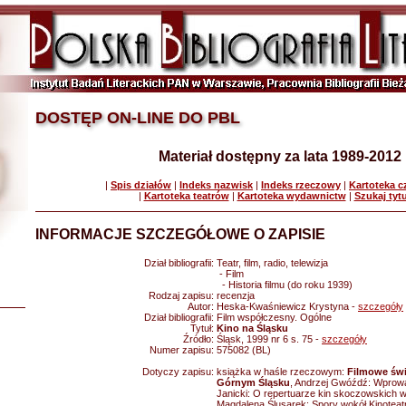
DOSTĘP ON-LINE DO PBL
Materiał dostępny za lata 1989-2012
|
Spis działów
|
Indeks nazwisk
|
Indeks rzeczowy
|
Kartoteka 
|
Kartoteka teatrów
|
Kartoteka wydawnictw
|
Szukaj tyt
INFORMACJE SZCZEGÓŁOWE O ZAPISIE
Dział bibliografii:
Teatr, film, radio, telewizja
- Film
- Historia filmu (do roku 1939)
Rodzaj zapisu:
recenzja
Autor:
Heska-Kwaśniewicz Krystyna -
szczegóły
Dział bibliografii:
Film współczesny. Ogólne
Tytuł:
Kino na Śląsku
Źródło:
Śląsk, 1999 nr 6 s. 75 -
szczegóły
Numer zapisu:
575082 (BL)
Dotyczy zapisu:
książka w haśle rzeczowym:
Filmowe świ
Górnym Śląsku
, Andrzej Gwóźdź: Wprowa
Janicki: O repertuarze kin skoczowskich w
Magdalena Ślusarek: Spory wokół Kinoteatru