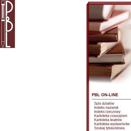
PBL ON-LINE
Spis działów
Indeks nazwisk
Indeks rzeczowy
Kartoteka czasopism
Kartoteka teatrów
Kartoteka wydawnictw
Szukaj tytułu/słowa