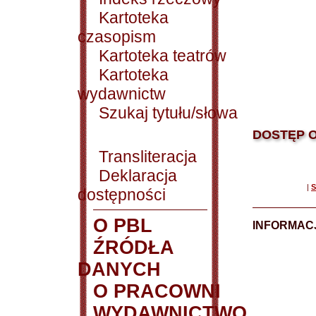
Kartoteka
czasopism
Kartoteka teatrów
Kartoteka
wydawnictw
Szukaj tytułu/słowa
DOSTĘP O
Transliteracja
Deklaracja
|
S
dostępności
O PBL
INFORMACJ
ŹRÓDŁA
DANYCH
O PRACOWNI
WYDAWNICTWO