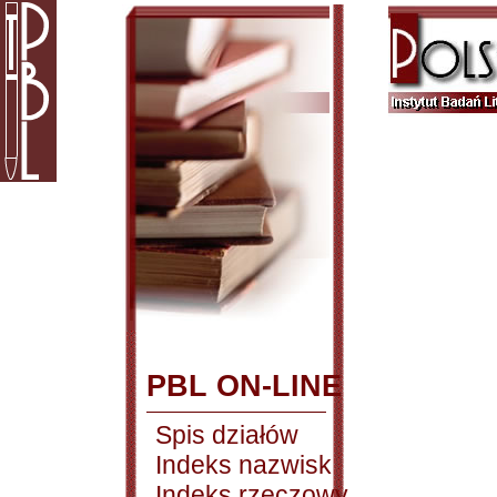
PBL ON-LINE
Spis działów
Indeks nazwisk
Indeks rzeczowy