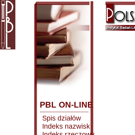
PBL ON-LINE
Spis działów
Indeks nazwisk
Indeks rzeczowy