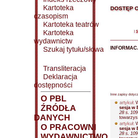
Kartoteka
DOSTĘP O
czasopism
Kartoteka teatrów
Kartoteka
|
S
wydawnictw
Szukaj tytułu/słowa
INFORMACJ
Transliteracja
Deklaracja
dostępności
Inne zapisy dotyc
O PBL
artykuł:
W
ŹRÓDŁA
sesja w 
28 s. 109
DANYCH
towarzysz
artykuł:
W
O PRACOWNI
sesja w 
28 s. 109
WYDAWNICTWO