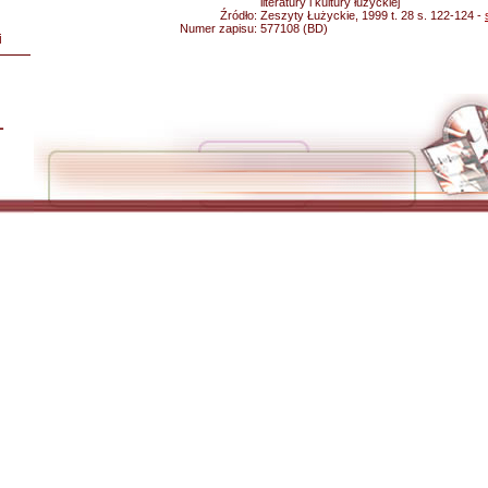
literatury i kultury łużyckiej
Źródło:
Zeszyty Łużyckie, 1999 t. 28 s. 122-124 -
Numer zapisu:
577108 (BD)
i
L