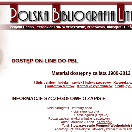
DOSTĘP ON-LINE DO PBL
Materiał dostępny za lata 1989-2012
|
Spis działów
|
Indeks nazwisk
|
Indeks rzeczowy
|
Kartoteka 
|
Kartoteka teatrów
|
Kartoteka wydawnictw
|
Szukaj tyt
INFORMACJE SZCZEGÓŁOWE O ZAPISIE
Dział bibliografii:
Literatury obce
- Literatura łużycka
- Część ogólna (łużycka)
Rodzaj zapisu:
artykuł w haśle rzeczowym
Autor:
Malinowski Lech -
szczegóły
Tytuł:
Stowarzyszenie Promocji Wschodnich 
Adnotacje:
nt. działalności stowarzyszenia m.in. w zak