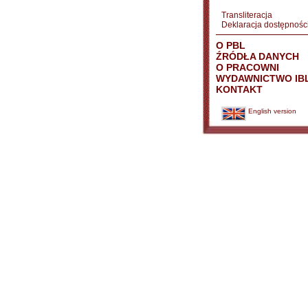
Transliteracja
Deklaracja dostępnośc
O PBL
ŹRÓDŁA DANYCH
O PRACOWNI
WYDAWNICTWO IB
KONTAKT
English version