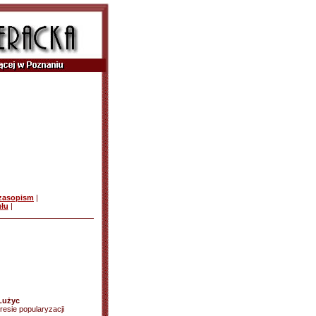
czasopism
|
ułu
|
Łużyc
resie popularyzacji