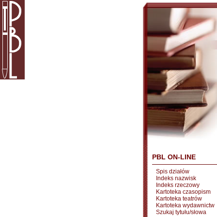
PBL ON-LINE
Spis działów
Indeks nazwisk
Indeks rzeczowy
Kartoteka czasopism
Kartoteka teatrów
Kartoteka wydawnictw
Szukaj tytułu/słowa