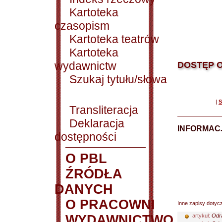
Kartoteka
czasopism
Kartoteka teatrów
Kartoteka
wydawnictw
DOSTĘP O
Szukaj tytułu/słowa
|
S
Transliteracja
Deklaracja
INFORMACJ
dostępności
O PBL
ŹRÓDŁA
DANYCH
O PRACOWNI
Inne zapisy dotyc
WYDAWNICTWO
artykuł:
Odra