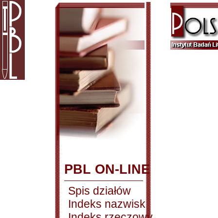
PBL ON-LINE
Spis działów
Indeks nazwisk
Indeks rzeczowy