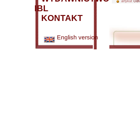
artykuł:
Odra
IBL
KONTAKT
English version