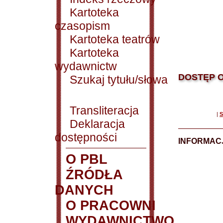
Kartoteka
czasopism
Kartoteka teatrów
Kartoteka
wydawnictw
DOSTĘP O
Szukaj tytułu/słowa
Transliteracja
|
S
Deklaracja
dostępności
INFORMACJ
O PBL
ŹRÓDŁA
DANYCH
O PRACOWNI
WYDAWNICTWO