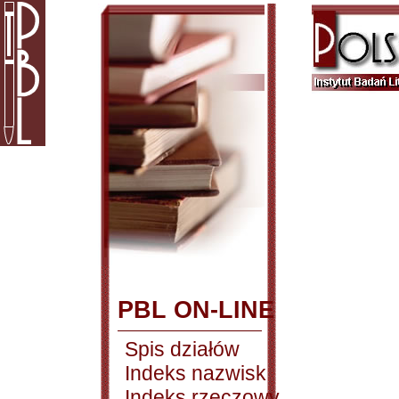
PBL ON-LINE
Spis działów
Indeks nazwisk
Indeks rzeczowy