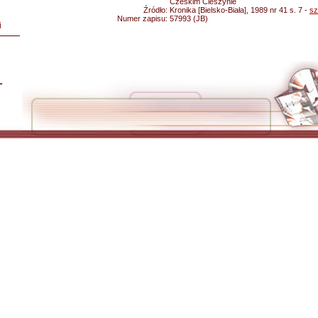
Czeskim Cieszynie
Źródło:
Kronika [Bielsko-Biała], 1989 nr 41 s. 7 -
sz
Numer zapisu:
57993 (JB)
i
L