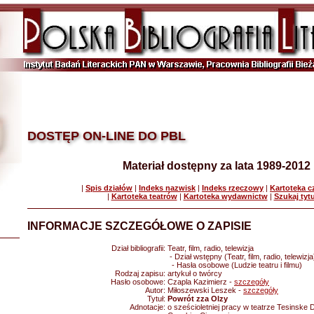
DOSTĘP ON-LINE DO PBL
Materiał dostępny za lata 1989-2012
|
Spis działów
|
Indeks nazwisk
|
Indeks rzeczowy
|
Kartoteka 
|
Kartoteka teatrów
|
Kartoteka wydawnictw
|
Szukaj tyt
INFORMACJE SZCZEGÓŁOWE O ZAPISIE
Dział bibliografii:
Teatr, film, radio, telewizja
- Dział wstępny (Teatr, film, radio, telewizja
- Hasła osobowe (Ludzie teatru i filmu)
Rodzaj zapisu:
artykuł o twórcy
Hasło osobowe:
Czapla Kazimierz -
szczegóły
Autor:
Miłoszewski Leszek -
szczegóły
Tytuł:
Powrót zza Olzy
Adnotacje:
o sześcioletniej pracy w teatrze Tesinske 