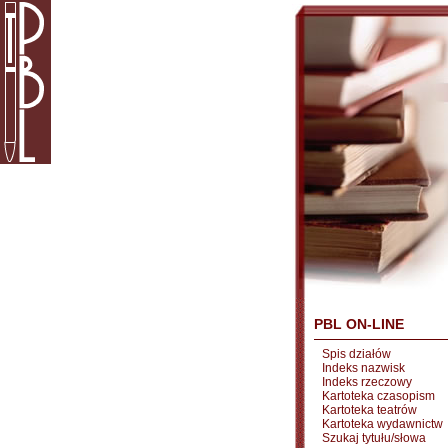
PBL ON-LINE
Spis działów
Indeks nazwisk
Indeks rzeczowy
Kartoteka czasopism
Kartoteka teatrów
Kartoteka wydawnictw
Szukaj tytułu/słowa