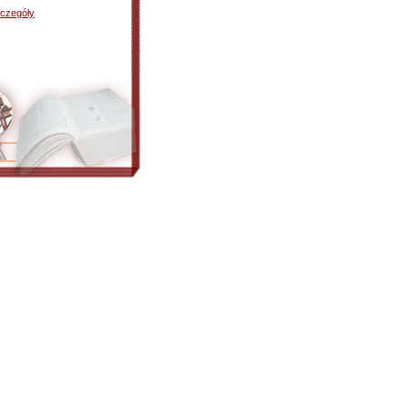
czegóły