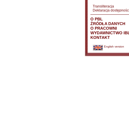
Transliteracja
Deklaracja dostępnośc
O PBL
ŹRÓDŁA DANYCH
O PRACOWNI
WYDAWNICTWO IB
KONTAKT
English version