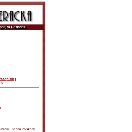
czasopism
|
ułu
|
)
Divadlo - Scena Polska w