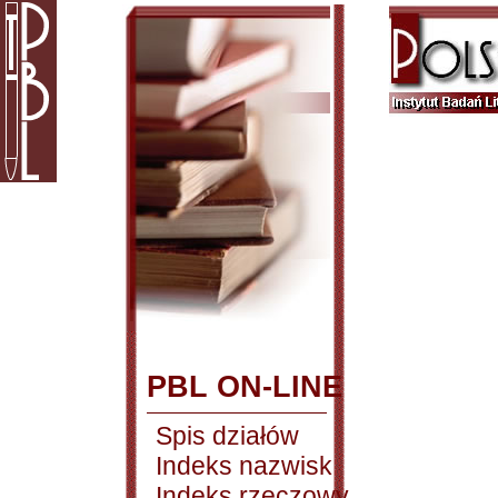
PBL ON-LINE
Spis działów
Indeks nazwisk
Indeks rzeczowy