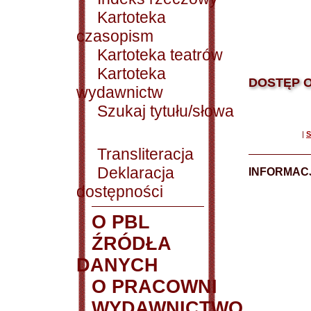
Kartoteka
czasopism
Kartoteka teatrów
Kartoteka
DOSTĘP O
wydawnictw
Szukaj tytułu/słowa
|
S
Transliteracja
Deklaracja
INFORMACJ
dostępności
O PBL
ŹRÓDŁA
DANYCH
O PRACOWNI
WYDAWNICTWO