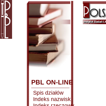
PBL ON-LINE
Spis działów
Indeks nazwisk
Indeks rzeczowy