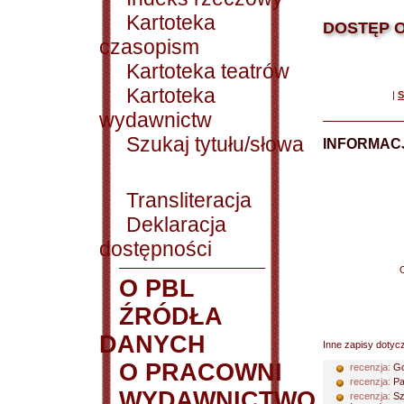
Kartoteka
DOSTĘP O
czasopism
Kartoteka teatrów
Kartoteka
|
S
wydawnictw
Szukaj tytułu/słowa
INFORMACJ
Transliteracja
Deklaracja
dostępności
O PBL
ŹRÓDŁA
DANYCH
Inne zapisy dotyc
O PRACOWNI
recenzja:
Go
recenzja:
Pa
WYDAWNICTWO
recenzja:
Sz