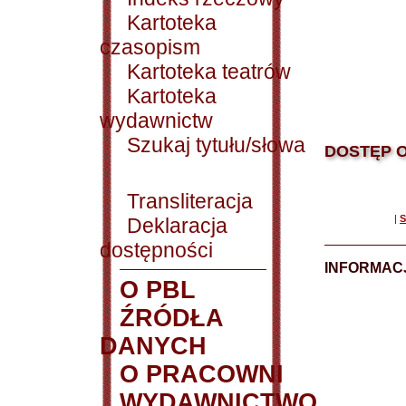
Kartoteka
czasopism
Kartoteka teatrów
Kartoteka
wydawnictw
Szukaj tytułu/słowa
DOSTĘP O
Transliteracja
|
S
Deklaracja
dostępności
INFORMACJ
O PBL
ŹRÓDŁA
DANYCH
O PRACOWNI
WYDAWNICTWO