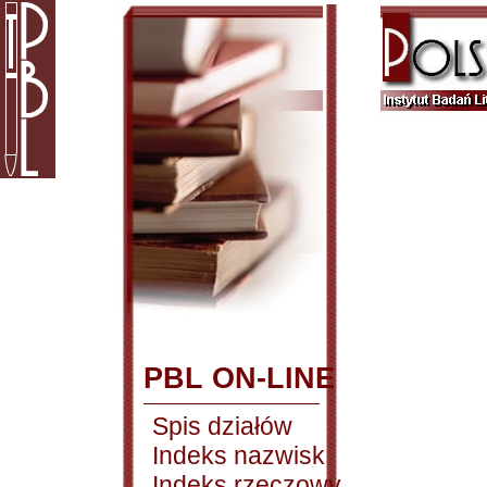
PBL ON-LINE
Spis działów
Indeks nazwisk
Indeks rzeczowy