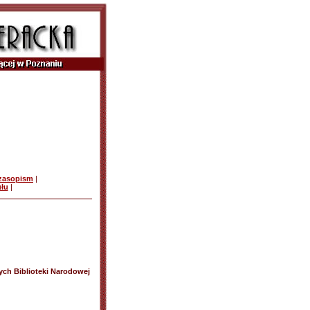
czasopism
|
ułu
|
ych Biblioteki Narodowej