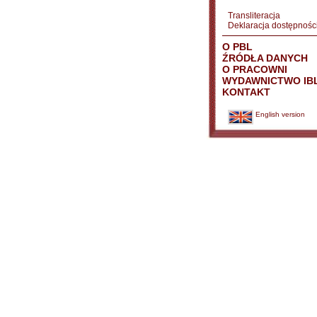
Transliteracja
Deklaracja dostępnośc
O PBL
ŹRÓDŁA DANYCH
O PRACOWNI
WYDAWNICTWO IB
KONTAKT
English version