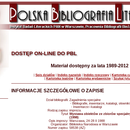
DOSTĘP ON-LINE DO PBL
Materiał dostępny za lata 1989-2012
|
Spis działów
|
Indeks nazwisk
|
Indeks rzeczowy
|
Kartoteka 
|
Kartoteka teatrów
|
Kartoteka wydawnictw
|
Szukaj tyt
INFORMACJE SZCZEGÓŁOWE O ZAPISIE
Dział bibliografii:
Zagadnienia specjalne
- Bibliografie, inwentarze, katalogi, słowniki
- Inwentarze i katalogi
Rodzaj zapisu:
impreza.
Tytuł:
Wystawa obiektów ze zbiorów specjaln
(1998)
Opis imprezy:
Warszawa, 24-28 II 1988
Organizator:
Biblioteka Narodowa w Warszawie
Numer zapisu:
58538 (AZ)