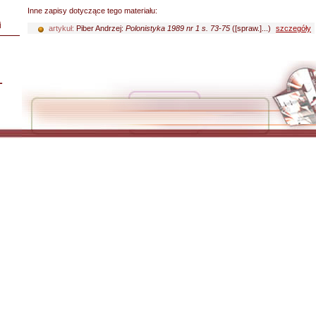
Inne zapisy dotyczące tego materiału:
i
artykuł:
Piber Andrzej:
Polonistyka 1989 nr 1 s. 73-75
([spraw.]...)
szczegóły
L