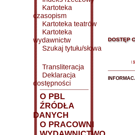
Kartoteka
czasopism
Kartoteka teatrów
Kartoteka
wydawnictw
DOSTĘP O
Szukaj tytułu/słowa
|
S
Transliteracja
Deklaracja
INFORMACJ
dostępności
O PBL
ŹRÓDŁA
DANYCH
O PRACOWNI
WYDAWNICTWO