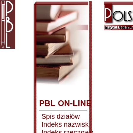
PBL ON-LINE
Spis działów
Indeks nazwisk
Indeks rzeczowy