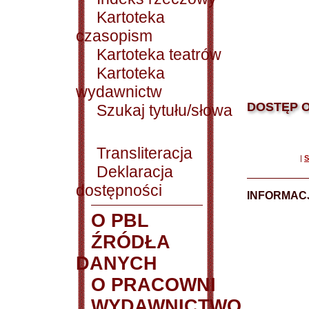
Kartoteka
czasopism
Kartoteka teatrów
Kartoteka
wydawnictw
DOSTĘP O
Szukaj tytułu/słowa
Transliteracja
|
S
Deklaracja
dostępności
INFORMACJ
O PBL
ŹRÓDŁA
DANYCH
O PRACOWNI
WYDAWNICTWO