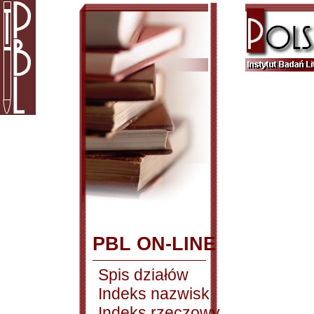
PBL ON-LINE
Spis działów
Indeks nazwisk
Indeks rzeczowy