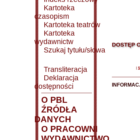
Kartoteka
czasopism
Kartoteka teatrów
Kartoteka
wydawnictw
DOSTĘP O
Szukaj tytułu/słowa
Transliteracja
|
S
Deklaracja
dostępności
INFORMACJ
O PBL
ŹRÓDŁA
DANYCH
O PRACOWNI
WYDAWNICTWO