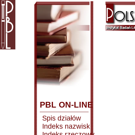
PBL ON-LINE
Spis działów
Indeks nazwisk
Indeks rzeczowy