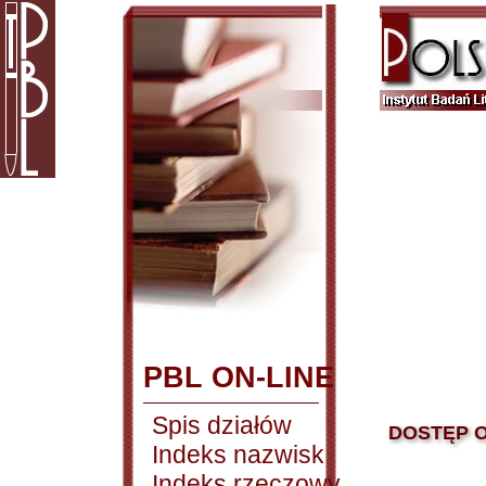
PBL ON-LINE
Spis działów
DOSTĘP O
Indeks nazwisk
Indeks rzeczowy