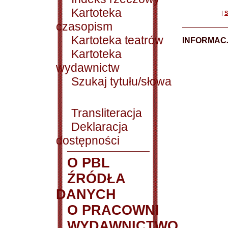
Kartoteka
|
S
czasopism
Kartoteka teatrów
INFORMACJ
Kartoteka
wydawnictw
Szukaj tytułu/słowa
Transliteracja
Deklaracja
dostępności
O PBL
ŹRÓDŁA
DANYCH
O PRACOWNI
WYDAWNICTWO