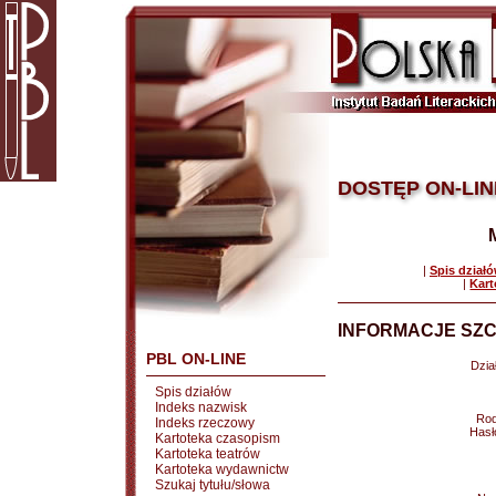
DOSTĘP ON-LIN
|
Spis dział
|
Kart
INFORMACJE SZC
PBL ON-LINE
Dział
Spis działów
Indeks nazwisk
Rod
Indeks rzeczowy
Hasł
Kartoteka czasopism
Kartoteka teatrów
Kartoteka wydawnictw
Szukaj tytułu/słowa