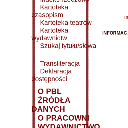
Kartoteka
czasopism
|
S
Kartoteka teatrów
Kartoteka
INFORMACJ
wydawnictw
Szukaj tytułu/słowa
Transliteracja
Deklaracja
dostępności
O PBL
ŹRÓDŁA
DANYCH
O PRACOWNI
WYDAWNICTWO