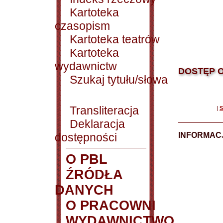
Kartoteka
czasopism
Kartoteka teatrów
Kartoteka
wydawnictw
DOSTĘP O
Szukaj tytułu/słowa
Transliteracja
|
S
Deklaracja
dostępności
INFORMACJ
O PBL
ŹRÓDŁA
DANYCH
O PRACOWNI
WYDAWNICTWO