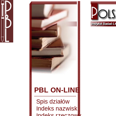
PBL ON-LINE
Spis działów
Indeks nazwisk
Indeks rzeczowy