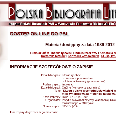
DOSTĘP ON-LINE DO PBL
Materiał dostępny za lata 1989-2012
|
Spis działów
|
Indeks nazwisk
|
Indeks rzeczowy
|
Kartoteka 
|
Kartoteka teatrów
|
Kartoteka wydawnictw
|
Szukaj tyt
INFORMACJE SZCZEGÓŁOWE O ZAPISIE
Dział bibliografii:
Literatury obce
- Literatura powszechna
- Historia literatury (powszechna)
Rodzaj zapisu:
impreza.
Dział bibliografii:
Ogólne (kontakty z zagranicą)
Tytuł:
"Dialog polsko-wschodniosłowiański wcz
międzynarodowa konferencja naukowa 
Opis imprezy:
Iława, 17-18 IX 1999
Organizator:
Instytut Słowiańszczyzny Wschodniej Uni
mazurskiego w Olsztynie
Numer zapisu:
595072 (ZS)
Inne zapisy dotyczące tego materiału: