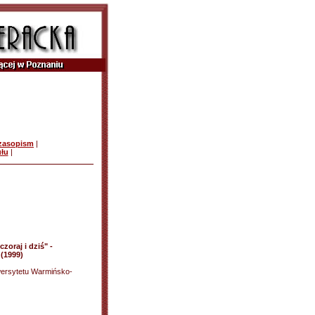
czasopism
|
ułu
|
oraj i dziś" -
(1999)
wersytetu Warmińsko-