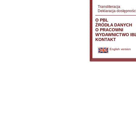
Transliteracja
Deklaracja dostępnośc
O PBL
ŹRÓDŁA DANYCH
O PRACOWNI
WYDAWNICTWO IB
KONTAKT
English version