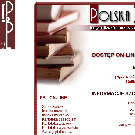
DOSTĘP ON-LIN
|
Spis dział
|
Kart
INFORMACJE SZC
PBL ON-LINE
Dział
Spis działów
Rod
Indeks nazwisk
Hasł
Indeks rzeczowy
Kartoteka czasopism
Kartoteka teatrów
Osoby wspó
Kartoteka wydawnictw
Szukaj tytułu/słowa