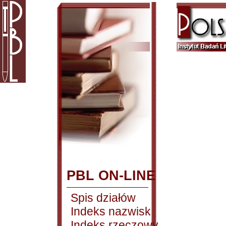
PBL ON-LINE
Spis działów
Indeks nazwisk
Indeks rzeczowy