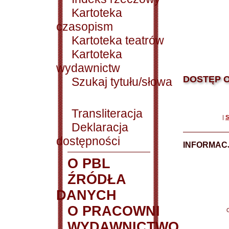
Kartoteka
czasopism
Kartoteka teatrów
Kartoteka
wydawnictw
DOSTĘP O
Szukaj tytułu/słowa
Transliteracja
|
S
Deklaracja
dostępności
INFORMACJ
O PBL
ŹRÓDŁA
DANYCH
O PRACOWNI
WYDAWNICTWO