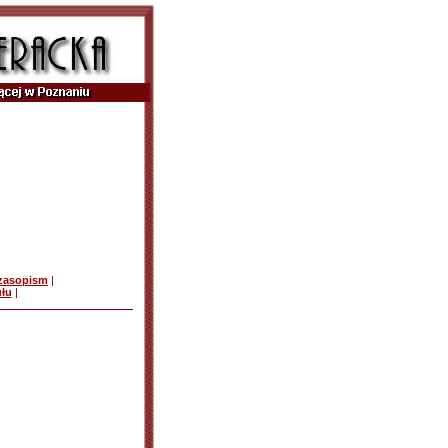
czasopism
|
ułu
|