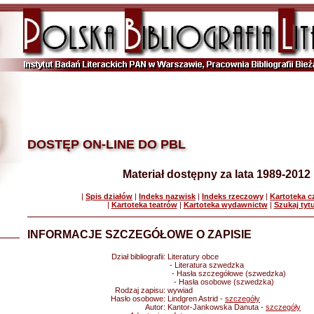
DOSTĘP ON-LINE DO PBL
Materiał dostępny za lata 1989-2012
|
Spis działów
|
Indeks nazwisk
|
Indeks rzeczowy
|
Kartoteka 
|
Kartoteka teatrów
|
Kartoteka wydawnictw
|
Szukaj tyt
INFORMACJE SZCZEGÓŁOWE O ZAPISIE
Dział bibliografii:
Literatury obce
- Literatura szwedzka
- Hasła szczegółowe (szwedzka)
- Hasła osobowe (szwedzka)
Rodzaj zapisu:
wywiad
Hasło osobowe:
Lindgren Astrid -
szczegóły
Autor:
Kantor-Jankowska Danuta -
szczegóły