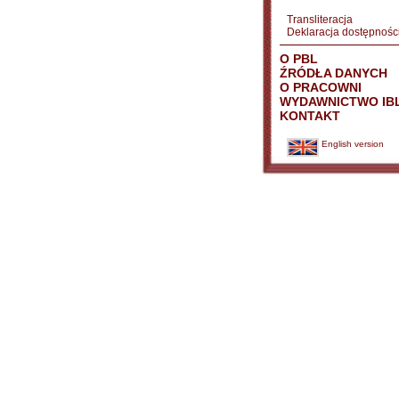
Transliteracja
Deklaracja dostępnośc
O PBL
ŹRÓDŁA DANYCH
O PRACOWNI
WYDAWNICTWO IB
KONTAKT
English version