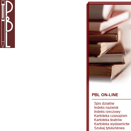
PBL ON-LINE
Spis działów
Indeks nazwisk
Indeks rzeczowy
Kartoteka czasopism
Kartoteka teatrów
Kartoteka wydawnictw
Szukaj tytułu/słowa