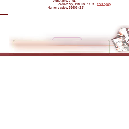
Adnotacje:
z fot.
Źródło:
My, 1989 nr 7 s. 3 -
szczegóły
Numer zapisu:
59608 (ZS)
i
L