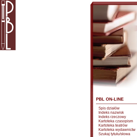
PBL ON-LINE
Spis działów
Indeks nazwisk
Indeks rzeczowy
Kartoteka czasopism
Kartoteka teatrów
Kartoteka wydawnictw
Szukaj tytułu/słowa