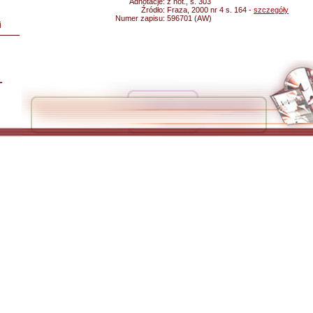
Adnotacje:
z not., s. 303
Źródło:
Fraza, 2000 nr 4 s. 164 -
szczegóły
Numer zapisu:
596701 (AW)
i
L