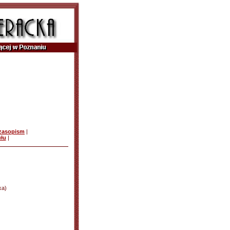
czasopism
|
ułu
|
ka)