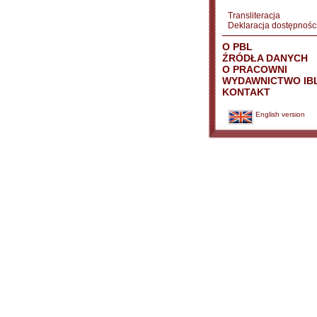
Transliteracja
Deklaracja dostępnośc
O PBL
ŹRÓDŁA DANYCH
O PRACOWNI
WYDAWNICTWO IB
KONTAKT
English version