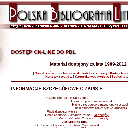
DOSTĘP ON-LINE DO PBL
Materiał dostępny za lata 1989-2012
|
Spis działów
|
Indeks nazwisk
|
Indeks rzeczowy
|
Kartoteka 
|
Kartoteka teatrów
|
Kartoteka wydawnictw
|
Szukaj tyt
INFORMACJE SZCZEGÓŁOWE O ZAPISIE
Dział bibliografii:
Literatury obce
- Literatura palestyńsko-arabska
- Hasła szczegółowe (palestyńsko-arabs
- Hasła osobowe (palestyńsko-arabska)
Rodzaj zapisu:
wiersz
Hasło osobowe:
Sh'hadeh Yousef -
szczegóły
Autor:
Sh'hadeh Yousef -
szczegóły
Tytuł:
Mojemu ojcu
Osoby współtworzące:
Tł. Sylwia Wyszomirska