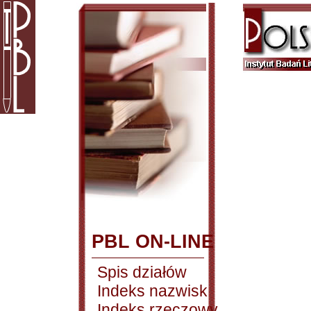
PBL ON-LINE
Spis działów
Indeks nazwisk
Indeks rzeczowy