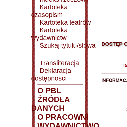
Kartoteka
czasopism
Kartoteka teatrów
Kartoteka
wydawnictw
DOSTĘP O
Szukaj tytułu/słowa
Transliteracja
|
S
Deklaracja
dostępności
INFORMACJ
O PBL
ŹRÓDŁA
DANYCH
O PRACOWNI
WYDAWNICTWO