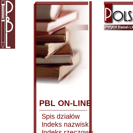
PBL ON-LINE
Spis działów
Indeks nazwisk
Indeks rzeczowy