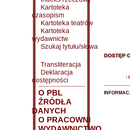
Kartoteka
czasopism
Kartoteka teatrów
Kartoteka
wydawnictw
Szukaj tytułu/słowa
DOSTĘP O
Transliteracja
Deklaracja
|
S
dostępności
O PBL
INFORMACJ
ŹRÓDŁA
DANYCH
O PRACOWNI
WYDAWNICTWO