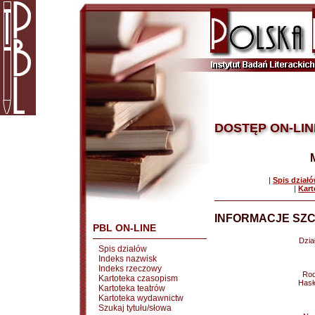
DOSTĘP ON-LIN
|
Spis dział
|
Kart
INFORMACJE SZC
PBL ON-LINE
Dział
Spis działów
Indeks nazwisk
Indeks rzeczowy
Rod
Kartoteka czasopism
Hasł
Kartoteka teatrów
Kartoteka wydawnictw
Szukaj tytułu/słowa