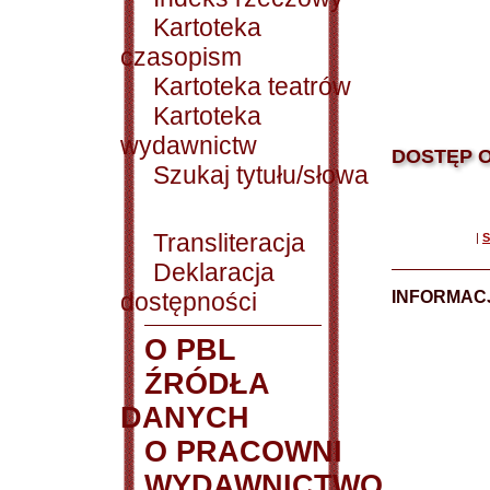
Kartoteka
czasopism
Kartoteka teatrów
Kartoteka
wydawnictw
DOSTĘP O
Szukaj tytułu/słowa
Transliteracja
|
S
Deklaracja
dostępności
INFORMACJ
O PBL
ŹRÓDŁA
DANYCH
O PRACOWNI
WYDAWNICTWO