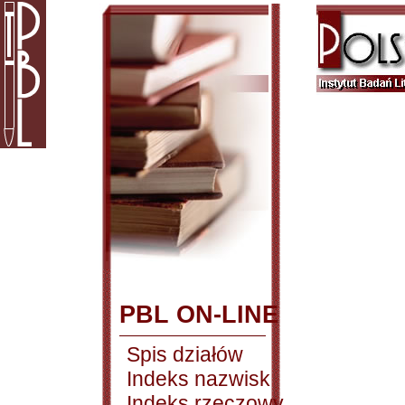
PBL ON-LINE
Spis działów
Indeks nazwisk
Indeks rzeczowy