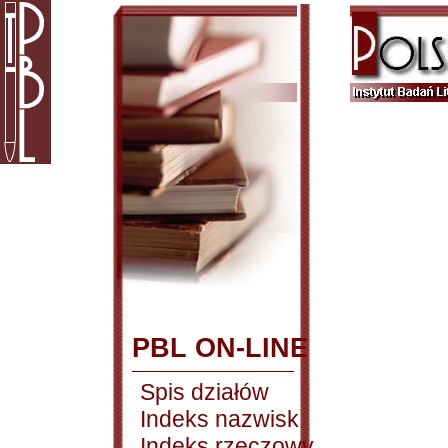
PBL ON-LINE
Spis działów
Indeks nazwisk
Indeks rzeczowy