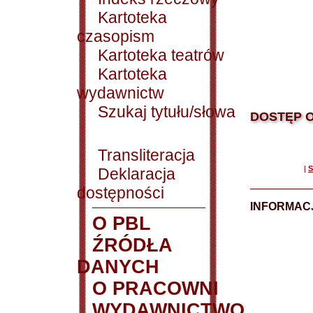
Kartoteka
czasopism
Kartoteka teatrów
Kartoteka
wydawnictw
Szukaj tytułu/słowa
DOSTĘP O
Transliteracja
|
S
Deklaracja
dostępności
INFORMACJ
O PBL
ŹRÓDŁA
DANYCH
O PRACOWNI
WYDAWNICTWO