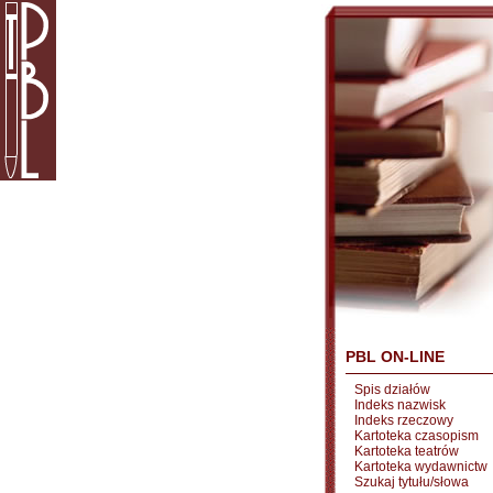
PBL ON-LINE
Spis działów
Indeks nazwisk
Indeks rzeczowy
Kartoteka czasopism
Kartoteka teatrów
Kartoteka wydawnictw
Szukaj tytułu/słowa