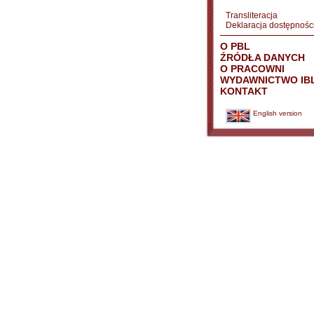
Transliteracja
Deklaracja dostępnośc
O PBL
ŹRÓDŁA DANYCH
O PRACOWNI
WYDAWNICTWO IB
KONTAKT
English version