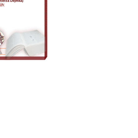
mierza Dejmka)
óły