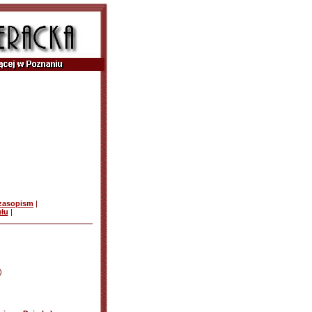
czasopism
|
ułu
|
)