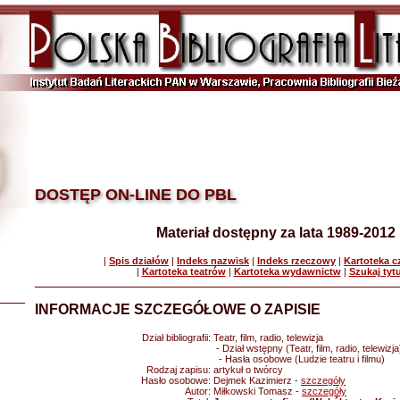
DOSTĘP ON-LINE DO PBL
Materiał dostępny za lata 1989-2012
|
Spis działów
|
Indeks nazwisk
|
Indeks rzeczowy
|
Kartoteka 
|
Kartoteka teatrów
|
Kartoteka wydawnictw
|
Szukaj tyt
INFORMACJE SZCZEGÓŁOWE O ZAPISIE
Dział bibliografii:
Teatr, film, radio, telewizja
- Dział wstępny (Teatr, film, radio, telewizja
- Hasła osobowe (Ludzie teatru i filmu)
Rodzaj zapisu:
artykuł o twórcy
Hasło osobowe:
Dejmek Kazimierz -
szczegóły
Autor:
Miłkowski Tomasz -
szczegóły