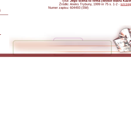
Tytuł:
Jego scena to firma (Wokół teatru Kazi
Źródło:
Aneks Trybuny, 1999 nr 75 s. 1-2 -
szczeg
Numer zapisu:
604493 (SW)
i
L