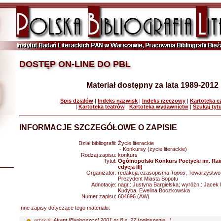
DOSTĘP ON-LINE DO PBL
Materiał dostępny za lata 1989-2012
|
Spis działów
|
Indeks nazwisk
|
Indeks rzeczowy
|
Kartoteka 
|
Kartoteka teatrów
|
Kartoteka wydawnictw
|
Szukaj tyt
INFORMACJE SZCZEGÓŁOWE O ZAPISIE
Dział bibliografii:
Życie literackie
- Konkursy (życie literackie)
Rodzaj zapisu:
konkurs
Tytuł:
Ogólnopolski Konkurs Poetycki im. Rain
edycja III)
Organizator:
redakcja czasopisma
Topos
, Towarzystwo 
Prezydent Miasta Sopotu
Adnotacje:
nagr.: Justyna Bargielska; wyróżn.: Jacek
Kudyba, Ewelina Boczkowska
Numer zapisu:
604696 (AW)
Inne zapisy dotyczące tego materiału:
artykuł:
Akant [Bydgoszcz] 2001 nr 8 s. 27
(ogłoszenie...)