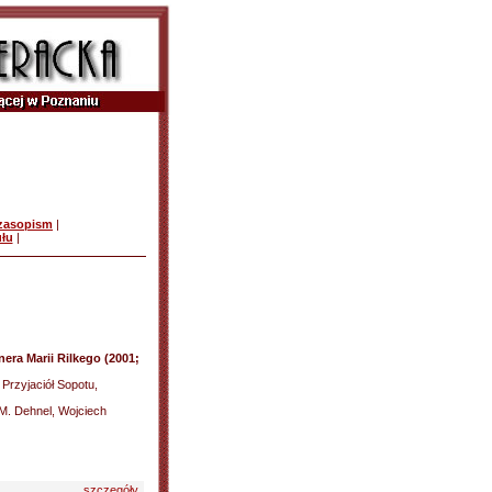
czasopism
|
ułu
|
era Marii Rilkego (2001;
Przyjaciół Sopotu,
 M. Dehnel, Wojciech
szczegóły