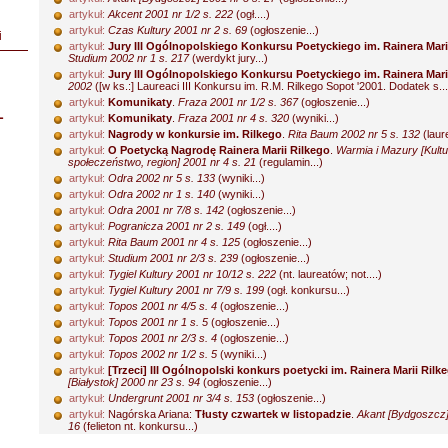
artykuł:
Akcent 2001 nr 1/2 s. 222
(ogł....)
artykuł:
Czas Kultury 2001 nr 2 s. 69
(ogłoszenie...)
i
artykuł:
Jury III Ogólnopolskiego Konkursu Poetyckiego im. Rainera Mari
Studium 2002 nr 1 s. 217
(werdykt jury...)
artykuł:
Jury III Ogólnopolskiego Konkursu Poetyckiego im. Rainera Mari
2002
([w ks.:] Laureaci III Konkursu im. R.M. Rilkego Sopot '2001. Dodatek s...
artykuł:
Komunikaty
.
Fraza 2001 nr 1/2 s. 367
(ogłoszenie...)
L
artykuł:
Komunikaty
.
Fraza 2001 nr 4 s. 320
(wyniki...)
artykuł:
Nagrody w konkursie im. Rilkego
.
Rita Baum 2002 nr 5 s. 132
(laure
artykuł:
O Poetycką Nagrodę Rainera Marii Rilkego
.
Warmia i Mazury [Kultu
społeczeństwo, region] 2001 nr 4 s. 21
(regulamin...)
artykuł:
Odra 2002 nr 5 s. 133
(wyniki...)
artykuł:
Odra 2002 nr 1 s. 140
(wyniki...)
artykuł:
Odra 2001 nr 7/8 s. 142
(ogłoszenie...)
artykuł:
Pogranicza 2001 nr 2 s. 149
(ogł....)
artykuł:
Rita Baum 2001 nr 4 s. 125
(ogłoszenie...)
artykuł:
Studium 2001 nr 2/3 s. 239
(ogłoszenie...)
artykuł:
Tygiel Kultury 2001 nr 10/12 s. 222
(nt. laureatów; not....)
artykuł:
Tygiel Kultury 2001 nr 7/9 s. 199
(ogł. konkursu...)
artykuł:
Topos 2001 nr 4/5 s. 4
(ogłoszenie...)
artykuł:
Topos 2001 nr 1 s. 5
(ogłoszenie...)
artykuł:
Topos 2001 nr 2/3 s. 4
(ogłoszenie...)
artykuł:
Topos 2002 nr 1/2 s. 5
(wyniki...)
artykuł:
[Trzeci] III Ogólnopolski konkurs poetycki im. Rainera Marii Rilk
[Białystok] 2000 nr 23 s. 94
(ogłoszenie...)
artykuł:
Undergrunt 2001 nr 3/4 s. 153
(ogłoszenie...)
artykuł:
Nagórska Ariana:
Tłusty czwartek w listopadzie
.
Akant [Bydgoszcz]
16
(felieton nt. konkursu...)