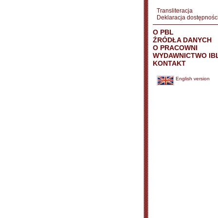
Transliteracja
Deklaracja dostępnośc
O PBL
ŹRÓDŁA DANYCH
O PRACOWNI
WYDAWNICTWO IB
KONTAKT
English version