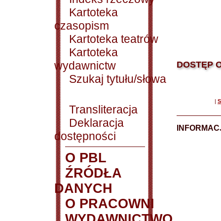
Kartoteka
czasopism
Kartoteka teatrów
Kartoteka
wydawnictw
DOSTĘP O
Szukaj tytułu/słowa
|
S
Transliteracja
Deklaracja
INFORMACJ
dostępności
O PBL
ŹRÓDŁA
DANYCH
O PRACOWNI
WYDAWNICTWO