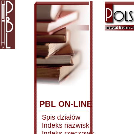
PBL ON-LINE
Spis działów
Indeks nazwisk
Indeks rzeczowy